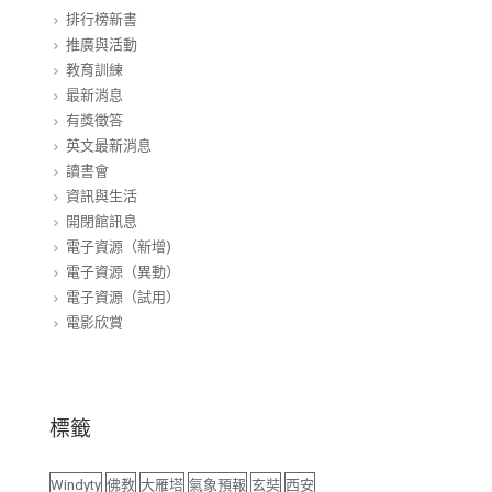
排行榜新書
推廣與活動
教育訓練
最新消息
有獎徵答
英文最新消息
讀書會
資訊與生活
開閉館訊息
電子資源（新增)
電子資源（異動）
電子資源（試用）
電影欣賞
標籤
Windyty
佛教
大雁塔
氣象預報
玄奘
西安