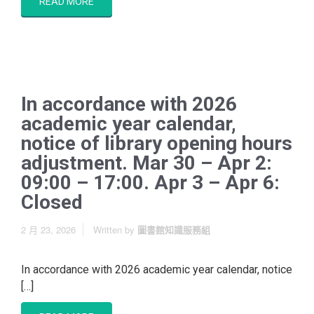
READ MORE
In accordance with 2026
academic year calendar,
notice of library opening hours
adjustment. Mar 30 – Apr 2:
09:00 – 17:00. Apr 3 – Apr 6:
Closed
2 月 23, 2026
Written by
圖書館知識服務組
In accordance with 2026 academic year calendar, notice
[…]