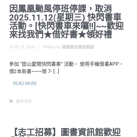
因鳳凰颱風停班停課，取消
2025.11.12(星期三) 快閃書車
活動。[快閃書車來囉!!]~~歡迎
來找我們★借好書★領好禮
10 月 16, 2025
Written by
圖書館知識服務組
參加 “崑山愛閱快閃書車” 活動， 使用手機借書APP，
借2本新書~~~領 7- […]
READ MORE
最新消息
【志工招募】圖書資訊館歡迎