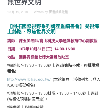
焦世界文明
10 月 19, 2018
Written by
圖書館館徵組
【
開拓國際視野系列講座暨讀書會
】
凝視海
上絲路．聚焦世界文明
講師：陳玉美老師/崑山科技大學通識教育中心副教授
日期：107年10月31日(三) 14:00-16:00
地點：圖書資訊館七樓大團體放映室
*網路報名13:30 ~ 13:50刷卡簽到(
逾時不候，可排現場
報名
)
http://www.lib.ksu.edu.tw/
(本館網頁→活動列表→登入
KSUID帳號報名)
*現場報名13:30 ~ 13:50排隊，13:50 ~ 14:00刷卡簽到
(名額依現場情況而定)。
*提供黃卡及通識成績