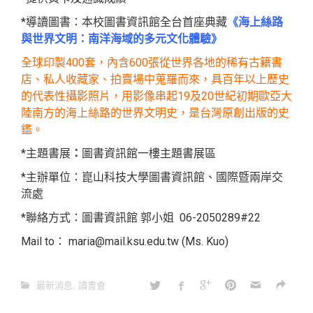
*導讀圖書：本校圖書資訊館全台首座典藏
《海上絲路
與世界文明：南洋海域的多元文化體驗》
全球印製400套，內含600張從世界各地的稀有古籍書
店、私人收藏家、拍賣場中蒐羅而來，具百年以上歷史
的代表性攝影照片，用影像串起19及20世紀初期歐亞大
陸南方的海上絲路的世界文明史，是台灣原創出版的史
鑑。
*主題書展
：
圖書資訊館一樓主題書展區
*主辦單位：崑山科技大學圖書資訊館、國際暨兩岸交
流處
*聯絡方式：圖書資訊館 郭小姐 06-2050289#22
Mail to： maria@mail.ksu.edu.tw (Ms. Kuo)
最新消息
,
讀書會