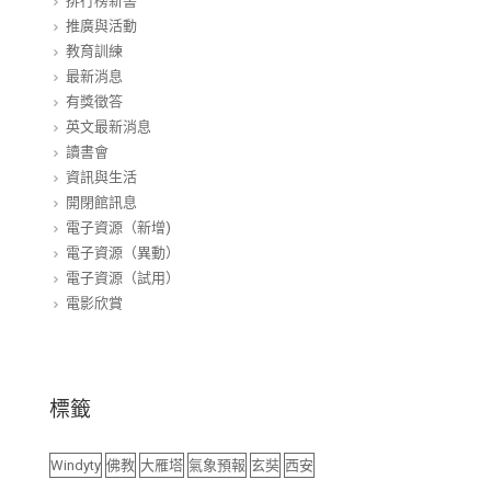
排行榜新書
推廣與活動
教育訓練
最新消息
有獎徵答
英文最新消息
讀書會
資訊與生活
開閉館訊息
電子資源（新增)
電子資源（異動）
電子資源（試用）
電影欣賞
標籤
Windyty
佛教
大雁塔
氣象預報
玄奘
西安