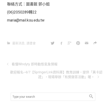
聯絡方式：圖書館 郭小姐
(06)2050289轉22
maria@mail.ksu.edu.tw
最新消息
,
讀書會
看懂Windyty 即時動態氣象預報
歡迎報名─6/7【SpringerLink資料庫】教育訓練，提供「黃卡認
證」，現場舉辦「有獎徵答活動」喔。