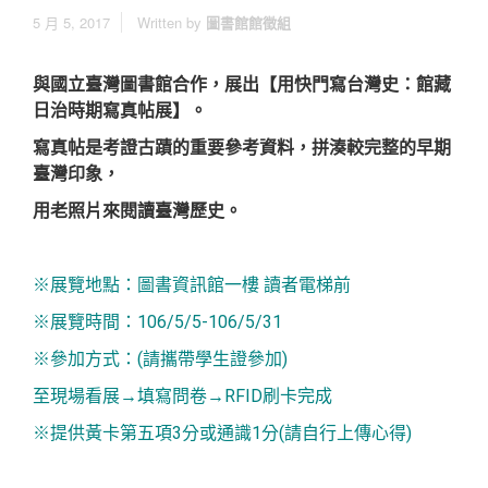
5 月 5, 2017
Written by
圖書館館徵組
與國立臺灣圖書館合作，展出【用快門寫台灣史：館藏
日治時期寫真帖展】。
寫真帖是考證古蹟的重要參考資料，拼湊較完整的早期
臺灣印象，
用老照片來閱讀臺灣歷史。
※展覽地點：圖書資訊館一樓 讀者電梯前
※展覽時間：106/5/5-106/5/31
※參加方式：(請攜帶學生證參加)
至現場看展→填寫問卷→RFID刷卡完成
※提供黃卡第五項3分或通識1分(請自行上傳心得)