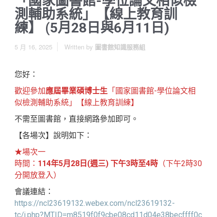
「國家圖書館-學位論文相似檢
測輔助系統」【線上教育訓
練】 (5月28日與6月11日)
5 月 16, 2025
Written by
圖書館知識服務組
您好：
歡迎參加
應屆畢業碩博士生
「國家圖書館-學位論文相
似檢測輔助系統」【線上教育訓練】
不需至圖書館，直接網路參加即可。
【各場次】說明如下：
★場次一
時間：
114年5月28日(週三) 下午3時至4時
（下午2時30
分開放登入）
會議連結：
https://ncl23619132.webex.com/ncl23619132-
tc/j.php?MTID=m8519f0f9cbe08cd11d04e38becffff0c