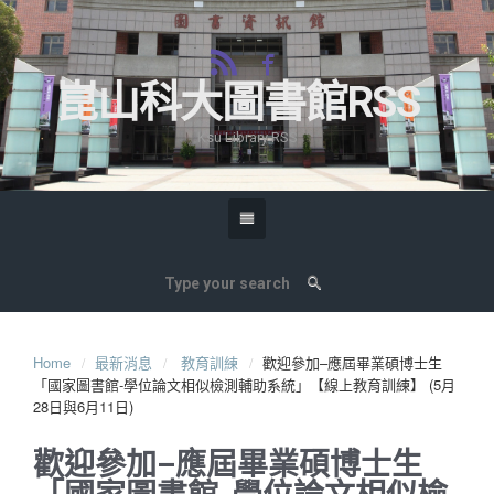
崑山科大圖書館RSS
Ksu Library RSS
Home
最新消息
教育訓練
歡迎參加–應屆畢業碩博士生
「國家圖書館-學位論文相似檢測輔助系統」【線上教育訓練】 (5月
28日與6月11日)
歡迎參加–應屆畢業碩博士生