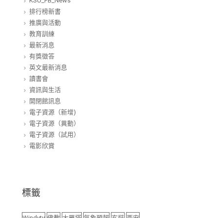
KSU_FB_News
排行榜新書
推廣與活動
教育訓練
最新消息
有獎徵答
英文最新消息
讀書會
資訊與生活
開閉館訊息
電子資源（新增)
電子資源（異動）
電子資源（試用）
電影欣賞
標籤
Windyty
佛教
大雁塔
氣象預報
玄奘
西安