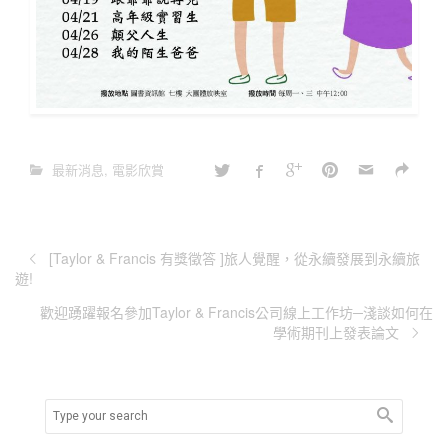
最新消息
,
電影欣賞
[Taylor & Francis 有獎徵答 ]旅人覺醒，從永續發展到永續旅
遊!
歡迎踴躍報名參加Taylor & Francis公司線上工作坊─淺談如何在
學術期刊上發表論文