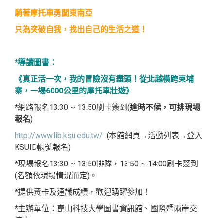
騎著摩托車勇闖東南亞
只為突破自我，找出自己的生活之道！
*導讀圖書：
《真正活一次，我的冒險沒有盡頭！從北越橫跨柬埔
寨，一場6000公里的摩托車壯遊》
*網路報名13:30 ~ 13:50刷卡簽到(
逾時不候，可排現場
報名
)
http://www.lib.ksu.edu.tw/
(本館網頁→活動列表→登入
KSUID帳號報名)
*現場報名13:30 ~ 13:50排隊，13:50 ~ 14:00刷卡簽到
(名額依現場情況而定)。
*提供黃卡及通識成績，歡迎踴躍參加！
*主辦單位：崑山科技大學圖書資訊館、國際暨兩岸交