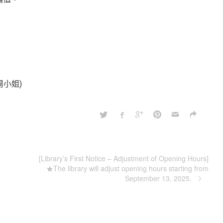
周小姐)
[Library’s First Notice – Adjustment of Opening Hours]
★The library will adjust opening hours starting from
September 13, 2025.