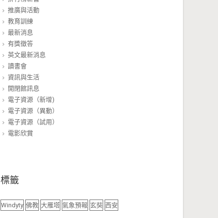
推廣與活動
教育訓練
最新消息
有獎徵答
英文最新消息
讀書會
資訊與生活
開閉館訊息
電子資源（新增)
電子資源（異動）
電子資源（試用）
電影欣賞
標籤
Windyty
佛教
大雁塔
氣象預報
玄奘
西安