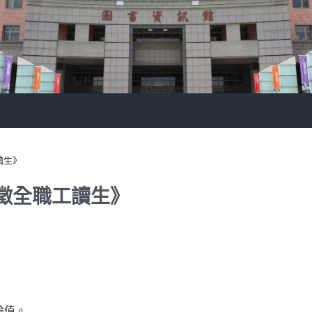
讀生》
徵全職工讀生》
輪值。