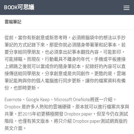
BOOK可思議
Skip to content
雲端筆記
從前，當你有新創意或新思考時，必須將腦袋中的想法以手抄
筆記的方式記錄下來，那麼你就必須隨身帶著筆和記事本，若
要分享給同學朋友，也必須拿出記事本翻找內容，可能影印，
可能掃瞄。而現在，行動載具不離身的年代，手機或平板連接
上網路之後就可以當成你的隨身筆記本，記錄好的內容可以直
接傳送給同學朋友，分享創意或是共同創作，更酷的是，雲端
筆記能夠與你的個人電腦進行同步更新，讓你的檔案資料有備
份，也即時更新。
Evernote、Google Keep、Microsoft OneNote將逐一介紹。
Dropbox 是許多人熟知的雲端硬碟，原本就可以進行檔案共享與
共筆，於2015年初更積極開發 Dropbox paper，但至今仍在測試
階段，也僅有英文版本，將只介紹 Dropbox paper測試網頁版的
英文介面。