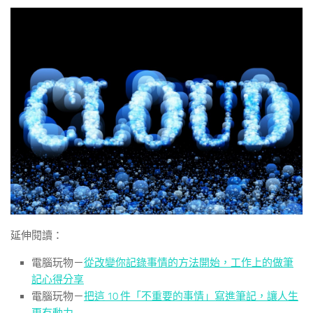
延伸閱讀：
電腦玩物－
從改變你記錄事情的方法開始，工作上的做筆
記心得分享
電腦玩物－
把這 10 件「不重要的事情」寫進筆記，讓人生
更有動力