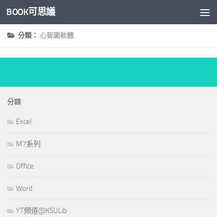
BOOK可思議
Skip to content
分類：
心智圖軟體
分類
Excel
M7系列
Office
Word
YT頻道@KSULib