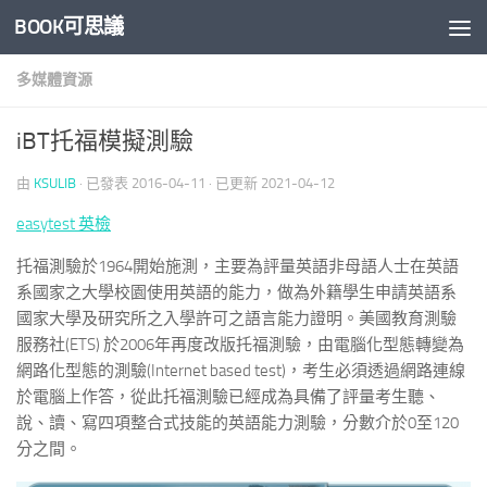
BOOK可思議
Skip to content
多媒體資源
iBT托福模擬測驗
由
KSULIB
· 已發表
2016-04-11
· 已更新
2021-04-12
easytest 英檢
托福測驗於1964開始施測，主要為評量英語非母語人士在英語
系國家之大學校園使用英語的能力，做為外籍學生申請英語系
國家大學及研究所之入學許可之語言能力證明。美國教育測驗
服務社(ETS) 於2006年再度改版托福測驗，由電腦化型態轉變為
網路化型態的測驗(Internet based test)，考生必須透過網路連線
於電腦上作答，從此托福測驗已經成為具備了評量考生聽、
說、讀、寫四項整合式技能的英語能力測驗，分數介於0至120
分之間。