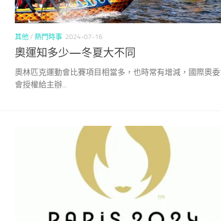
其他
/
熱門時事
2024-07-16
奧運知多少—冬夏大不同
奧林匹克運動會比賽項目相當多，也時常有增減，國際奧委
會授權給主辦...