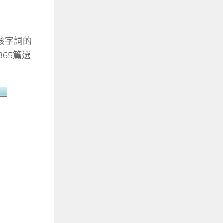
該字詞的
65篇選