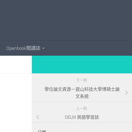
Openbook閱讀誌
下一則
學位論文資源－崑山科技大學博碩士論
文系統
上一則
OELM 英語學習誌