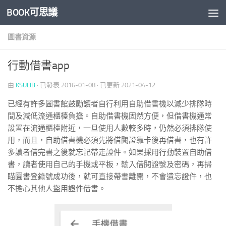
BOOK可思議
Skip to content
圖書資源
行動借書app
由
KSULIB
· 已發表
2016-01-08
· 已更新
2021-04-12
已經有許多圖書館鼓勵讀者自行利用自助借書機以減少排隊時
間及減低流通櫃檯負擔。自助借書機固然方便，但借書機通常
設置在流通櫃檯附近，一旦使用人數較多時，仍然必須排隊使
用，而且，自助借書機必須先將借閱證靠卡後再借書，也有許
多讀者借完書之後就忘記帶走證件。如果採用行動裝置自助借
書，讀者使用自己的手機或平板，輸入借閱證號及密碼，再掃
瞄圖書登錄號成功後，就可直接帶書離開，不會遺忘證件，也
不擔心其他人盜用證件借書。