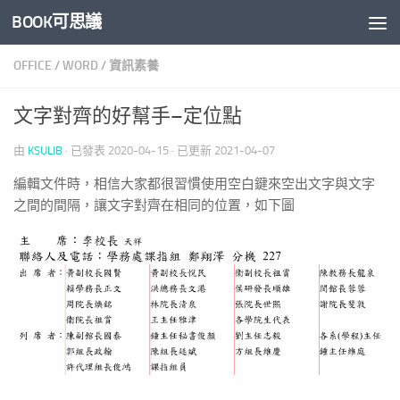
BOOK可思議
Skip to content
OFFICE
/
WORD
/
資訊素養
文字對齊的好幫手–定位點
由
KSULIB
· 已發表
2020-04-15
· 已更新
2021-04-07
編輯文件時，相信大家都很習慣使用空白鍵來空出文字與文字
之間的間隔，讓文字對齊在相同的位置，如下圖