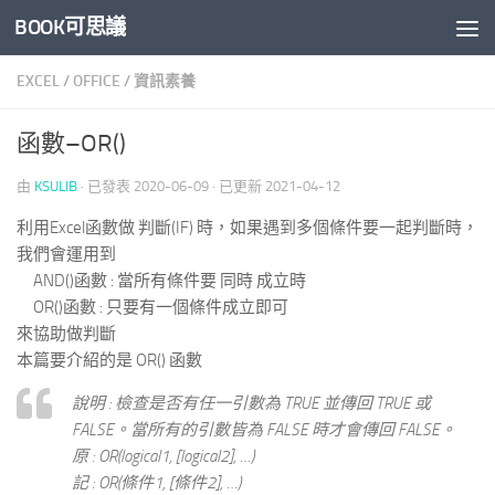
BOOK可思議
Skip to content
EXCEL
/
OFFICE
/
資訊素養
函數–OR()
由
KSULIB
· 已發表
2020-06-09
· 已更新
2021-04-12
利用Excel函數做 判斷(IF) 時，如果遇到多個條件要一起判斷時，
我們會運用到
AND()函數 : 當所有條件要 同時 成立時
OR()函數 : 只要有一個條件成立即可
來協助做判斷
本篇要介紹的是 OR() 函數
說明 : 檢查是否有任一引數為 TRUE 並傳回 TRUE 或
FALSE。當所有的引數皆為 FALSE 時才會傳回 FALSE。
原 : OR(
logical1
, [
logical2
], …)
記 : OR(
條件1
, [
條件2
], …)