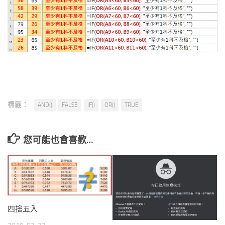
標籤：
AND()
FALSE
IF()
OR()
TRUE
您可能也會喜歡…
四捨五入