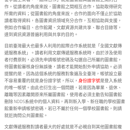
作。從讀者的角度來說，圖書館之間相互合作，協助取得研究
所需的資料；從圖書館的角度來說，合作的面向不僅止於協助
讀者取得資料，各圖書資訊領域充分合作，互相協助與支援，
例如合作編目、合作館藏、文獻資源共建共享、聯合目錄等，
達到資訊資源普遍利用與共享的目的。
目前臺灣最大也最多人利用的館際合作系統就是「全國文獻傳
遞服務系統」。讀者利用文獻傳遞服務系統時，由於涉及使用
者付費原則，必須先申請帳號密碼及勾選自己所屬的圖書館，
待圖書館審核身份無誤後，讀者才能開始對外申請協助。必須
提醒的是，因為這個系統的服務對象遍及全臺灣，帳號設立最
不容易重覆的就是身份證字號，所以，
身份證字號
是登入系統
的唯一帳號。由此也衍生出一個問題，若是因為畢業、退休、
離職等因素離開原來所屬圖書館，使用者必須主動告知圖書館
刪除 NDDS系統中的個人資料，再到新入學、新任職的學校圖書
館重新申請帳號密碼，若已不屬於任何一個學校圖書館，則請
就近詢問公共圖書館。
文獻傳遞服務對讀者最大的好處就是不必親自到其他圖書館複