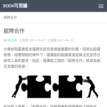
BOOK可思議
Skip to content
館際合作
館際合作
由
KSULIB
· 已發表
2015-10-01
· 已更新
2021-04-12
大專校院圖書館支援師生研究是相當重要的任務，但是在館藏
政策、經費限制的條件下，圖書館的館藏資源並無法完全符合
研究人員的要求，因此，圖書館之間的「館際合作」就成為相
互支援的來源。
從字面上來看，「館際合作」就是圖書館與圖書館之間的合