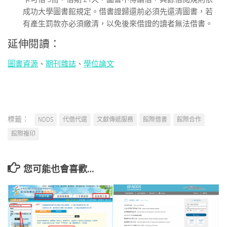
成功大學圖書館規定。借書證歸還前必須先還清圖書，若
有產生罰款亦必須繳清，以免後來借證的讀者無法借書。
延伸閱讀：
圖書資源
、
期刊雜誌
、
學位論文
標籤：
NDDS
代借代還
文獻傳遞服務
館際借書
館際合作
館際複印
您可能也會喜歡…