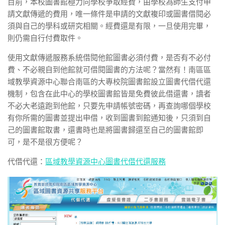
目前，本校圖書館極力向學校爭取經費，由學校為師生支付申
請文獻傳遞的費用，唯一條件是申請的文獻複印或圖書借閱必
須與自己的學科或研究相關。經費還是有限，一旦使用完畢，
則仍需自行付費取件。
使用文獻傳遞服務系統借閱他館圖書必須付費，是否有不必付
費、不必親自到他館就可借閱圖書的方法呢？當然有！南區區
域教學資源中心聯合南區的大專校院圖書館設立圖書代借代還
機制，包含在此中心的學校圖書館皆是免費彼此借還書，讀者
不必大老遠跑到他館，只要先申請帳號密碼，再查詢哪個學校
有你所需的圖書並提出申借，收到圖書到館通知後，只須到自
己的圖書館取書，還書時也是將圖書歸還至自己的圖書館即
可，是不是很方便呢？
代借代還：
區域教學資源中心圖書代借代還服務