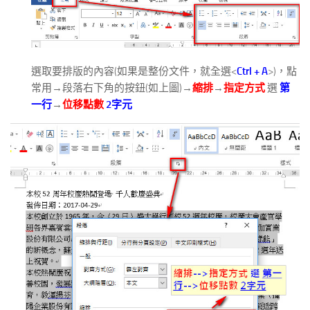
選取要排版的內容(如果是整份文件，就全選<
Ctrl + A
>)，點
常用→段落右下角的按鈕(如上圖)→
縮排
→
指定方式
選
第
一行
→
位移點數
2字元