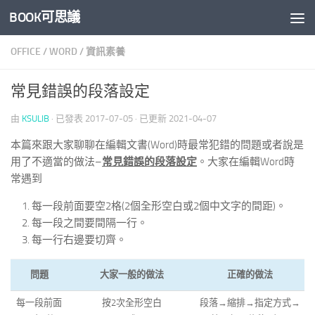
BOOK可思議
Skip to content
OFFICE
/
WORD
/
資訊素養
常見錯誤的段落設定
由
KSULIB
· 已發表
2017-07-05
· 已更新
2021-04-07
本篇來跟大家聊聊在編輯文書(Word)時最常犯錯的問題或者說是
用了不適當的做法–
常見錯誤的段落設定
。大家在編輯Word時
常遇到
每一段前面要空2格(2個全形空白或2個中文字的間距)。
每一段之間要間隔一行。
每一行右邊要切齊。
問題
大家一般的做法
正確的做法
每一段前面
按2次全形空白
段落→縮排→指定方式→