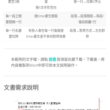
要空2格
或
第一行→位移2字元
按4次半形空白
每一段之間
按Enter產生間距
段落→段落間距→與前/
要間隔一行
後段距離1行
每一行右邊
有些人會在每一行後面按
段落→對齊方式→左右對
要切齊
Enter產生差不多的對齊效果
齊
本範例的文字檔，請點
這裡
按滑鼠右鍵下載。下載後，將
內容複製到Word中即可依本文說明操作。
文書需求說明