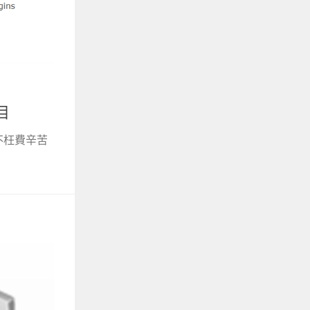
目
不枉費辛苦